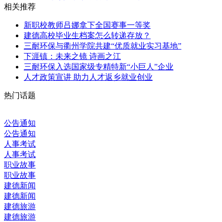
相关推荐
新职校教师吕娜拿下全国赛事一等奖
建德高校毕业生档案怎么转递存放？
三耐环保与衢州学院共建“优质就业实习基地”
下涯镇：未来之镜 诗画之江
三耐环保入选国家级专精特新“小巨人”企业
人才政策宣讲 助力人才返乡就业创业
热门话题
公告通知
公告通知
人事考试
人事考试
职业故事
职业故事
建德新闻
建德新闻
建德旅游
建德旅游