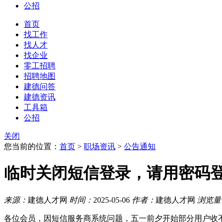
公招
首页
找工作
找人才
找企业
零工招聘
招聘地图
建德问答
建德资讯
工具箱
公招
关闭
您当前的位置：
首页
>
职场资讯
>
公告通知
临时关闭短信登录，请用密码
来源：
建德人才网
时间：
2025-05-06
作者：
建德人才网
浏览量
各位会员，因短信服务商系统问题，五一前夕开始部分用户收