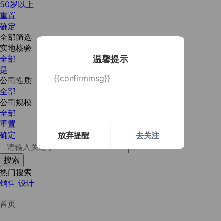
50岁以上
重置
确定
全部筛选
实地核验
温馨提示
全部
是
{{confirmmsg}}
公司性质
全部
公司规模
全部
重置
确定
放弃提醒
去关注
热门搜索
销售
设计
首页