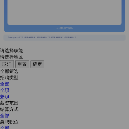
长按识别二维码
{{usertype=='2'?'个人投递实时提醒，招聘更快捷！':'企业回复实时提醒，求职更快捷！'}}
请选择职能
请选择地区
取消
重置
确定
全部筛选
招聘类型
全部
全职
兼职
薪资范围
结算方式
全部
急聘职位
全部