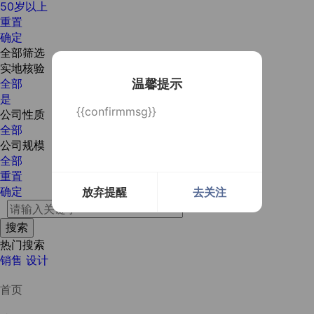
50岁以上
重置
确定
全部筛选
实地核验
温馨提示
全部
是
{{confirmmsg}}
公司性质
全部
公司规模
全部
重置
确定
放弃提醒
去关注
热门搜索
销售
设计
首页