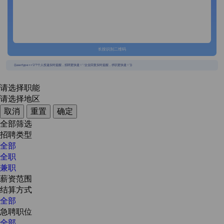
长按识别二维码
{{usertype=='2'?'个人投递实时提醒，招聘更快捷！':'企业回复实时提醒，求职更快捷！'}}
请选择职能
请选择地区
取消
重置
确定
全部筛选
招聘类型
全部
全职
兼职
薪资范围
结算方式
全部
急聘职位
全部