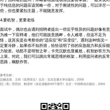
于纯信息的问题应该简略一些，对于阐述性的问题，可以详尽一
些，但也要紧扣主题，不能随意发挥。
4.要机智，更要老练
面试中，偶尔也会遇到招聘者提出一些近乎怪异的问题好像有意
为难一下应聘者，他们可能故意挑衅，令人难堪，但这不足为
怪，这其实是在考察你的“适应症”和“应变症”。遇到这种情况一
定要冷静，如果你不知所措，恰恰说明了你的应急能力和反应能
力较差。动怒不是明智之举，卡壳沉默也显尴尬，机智妙答方为
上策。对此，我们可以跳出常规思维的框架，利用提问者的反常
思路，幽默作答。
参考文献：
[1]杨忠策、王莉《实用语文》北京：北京交通大学出版社，2009.
[2]（美）芭芭拉﹒帕克特《决定成败的49个细节》北京：中国商业出版社，2004.