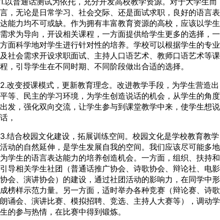
1.以普通话测试为依托，充分开发高校教学资源。对于大学生而
言，无论是日常学习、社会交际、还是面试求职，良好的语言表
达能力均不可或缺。作为拥有丰富教育资源的高校，应该以学生
需求为导向，开设相关课程，一方面提供给学生更多的选择，一
方面科学地对学生进行针对性的培养。学校可以根据学生的专业
及社会需求开设求职面试、主持人口语艺术、教师口语艺术等课
程，引导学生在不同时期、不同阶段做出合适的选择。
2.改变授课模式，更新教育理念。改进教学手段，为学生营造出
平等、民主的学习环境，为学生创造说话的机会，从学生的角度
出发，强化双向交流，让学生参与到课堂教学中来，使学生想说
话，
3.结合校园文化建设，拓展训练空间。校园文化是学校教育教学
活动的自然延伸，是学生发展自我的空间。我们应该尽可能多地
为学生的语言表达能力的培养创造机会。一方面，组织、扶持和
引导相关学生社团（普通话推广协会、诗歌协会、辩论社、电影
协会、演讲协会）的建设，通过社团活动的影响力，在同学中形
成榜样示范力量。另一方面，适时举办各种竞赛（辩论赛、诗歌
朗诵会、演讲比赛、模拟招聘、竞选、主持人大赛等），调动学
生的参与热情，在比赛中得到锻炼。