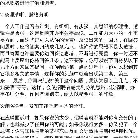
的求职者进行了解和调查。
2.条理清晰、脉络分明
一个人工作是否有计划、有组织、有步骤，其思维的条理性、逻
辑性是否强，这是反映其办事效率高低、工作能力大小的一个重
要方面，而这些是可以从你的语言中反映出来的。因此，在回答
问题时，应将答案归纳成几条几点。也许你的思维不是太敏捷，
而且答案也许需要你边回答边思考，不断进行完善，你一时还不
能马上反应出你将回答几条，这不要紧，你可以说下面将从以下
几个方面来回答提问。在你阐述第一点的过程中，你可以想到其
它很多相关的事情，这样你的头脑中就会出现第二条、第三
条……最后，你再总结说“关于这个问题，我认为是以上几点，不
知妥否”等等。这样，会使招聘者感觉到你的思路比较清晰、办
事条理分明、作风严谨踏实，给人以精明强干的印象。
3.详略得当、紧扣主题把握问答的分寸。
在应聘面试时，如果你说的太少，招聘者就不能对你有充分的了
解，也就减少了任用你的可能；如果你说得太多，你又犯了一个
忌讳：你告知招聘者的某些东西反而会导致招聘者拒绝接收你。
对于招聘者的提问，详略要根据现场情况妥善掌握。一般来说对