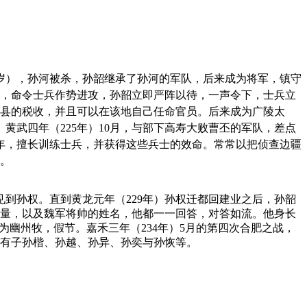
7岁），孙河被杀，孙韶继承了孙河的军队，后来成为将军，镇守
，命令士兵作势进攻，孙韶立即严阵以待，一声令下，士兵立
县的税收，并且可以在该地自己任命官员。后来成为广陵太
黄武四年（225年）10月，与部下高寿大败曹丕的军队，差点
余年，擅长训练士兵，并获得这些兵士的效命。常常以把侦查边疆
。
见到孙权。直到黄龙元年（229年）孙权迁都回建业之后，孙韶
量，以及魏军将帅的姓名，他都一一回答，对答如流。他身长
为幽州牧，假节。嘉禾三年（234年）5月的第四次合肥之战，
。有子孙楷、孙越、孙异、孙奕与孙恢等。