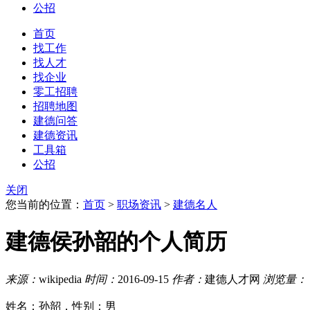
公招
首页
找工作
找人才
找企业
零工招聘
招聘地图
建德问答
建德资讯
工具箱
公招
关闭
您当前的位置：
首页
>
职场资讯
>
建德名人
建德侯孙韶的个人简历
来源：
wikipedia
时间：
2016-09-15
作者：
建德人才网
浏览量：
姓名：
孙韶，性别：男