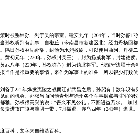
策时被赐姓孙，列于吴的宗室。建安九年（204年，当时孙韶1
当孙权听到有乱事，自椒丘（今南昌市新建区北）经由丹杨回都
。隔日孙权召见孙韶，封他为承烈校尉，可以使用曲阿、丹徒二
。黄初元年（220年，孙权封吴王），封为扬威将军，封建德侯。
黄武八年（229年，孙权称帝）封为镇北将军。他镇守边疆十
报当作是很重要的事情，来作为军事上的准备，所以很少打败仗
刘备于221年爆发夷陵之战而迁都武昌之后，孙韶有十数年没有
见面的机会。孙权当面问他青州与徐州各个军事据点与驻军的数
都雅。孙权很高兴的说：“吾久不见公礼，不图进益乃尔。”加封
负责进攻广陵与淮阴一带，7月撤退。赤乌四年（241年）逝世
度百科，文字来自维基百科。