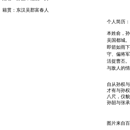
籍贯：东汉吴郡富春人
个人简历：
本姓俞，孙
吴国都城。
即箭如雨下
守、偏将军
活捉曹丕。
与敌人的情
自从孙权与
才有与孙权
八尺，仪貌
孙韶与张承
图片来自百