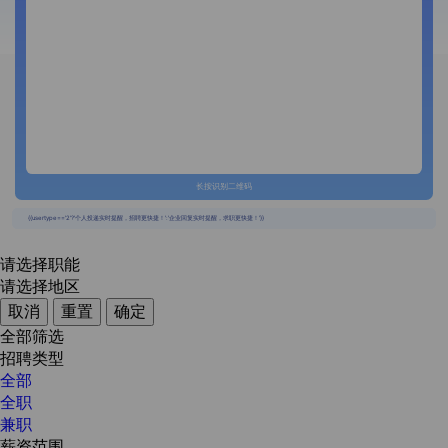
长按识别二维码
{{usertype=='2'?'个人投递实时提醒，招聘更快捷！':'企业回复实时提醒，求职更快捷！'}}
请选择职能
请选择地区
取消
重置
确定
全部筛选
招聘类型
全部
全职
兼职
薪资范围