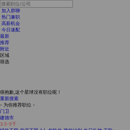
加入群聊
热门兼职
高薪机会
今日速配
最新
推荐
附近
区域
筛选
很抱歉,这个星球没有职位呢！
重新搜索
- 为你推荐职位 -
门卫
建德市
3.5-5千