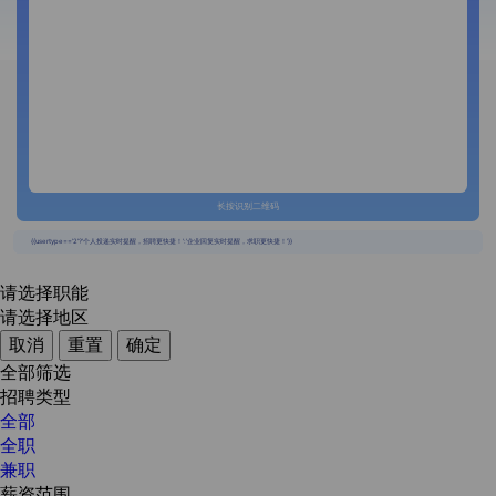
长按识别二维码
{{usertype=='2'?'个人投递实时提醒，招聘更快捷！':'企业回复实时提醒，求职更快捷！'}}
请选择职能
请选择地区
取消
重置
确定
全部筛选
招聘类型
全部
全职
兼职
薪资范围