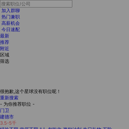
加入群聊
热门兼职
高薪机会
今日速配
最新
推荐
附近
区域
筛选
很抱歉,这个星球没有职位呢！
重新搜索
- 为你推荐职位 -
门卫
建德市
3.5-5千