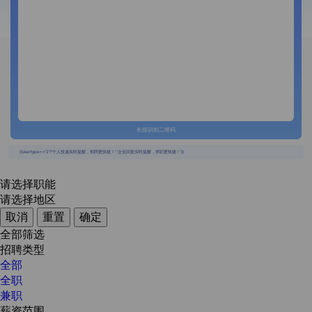
长按识别二维码
{{usertype=='2'?'个人投递实时提醒，招聘更快捷！':'企业回复实时提醒，求职更快捷！'}}
请选择职能
请选择地区
取消
重置
确定
全部筛选
招聘类型
全部
全职
兼职
薪资范围