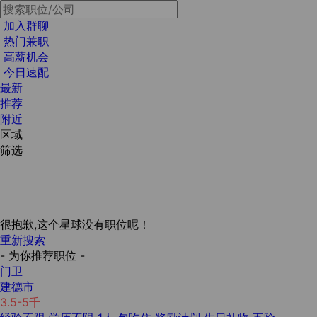
加入群聊
热门兼职
高薪机会
今日速配
最新
推荐
附近
区域
筛选
很抱歉,这个星球没有职位呢！
重新搜索
- 为你推荐职位 -
门卫
建德市
3.5-5千