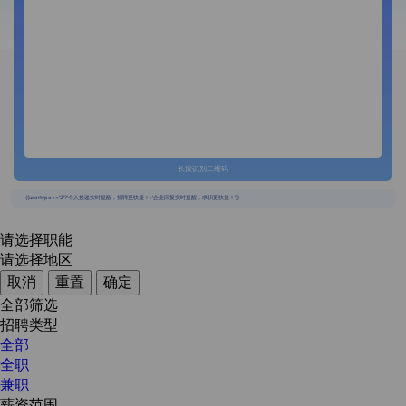
长按识别二维码
{{usertype=='2'?'个人投递实时提醒，招聘更快捷！':'企业回复实时提醒，求职更快捷！'}}
请选择职能
请选择地区
取消
重置
确定
全部筛选
招聘类型
全部
全职
兼职
薪资范围