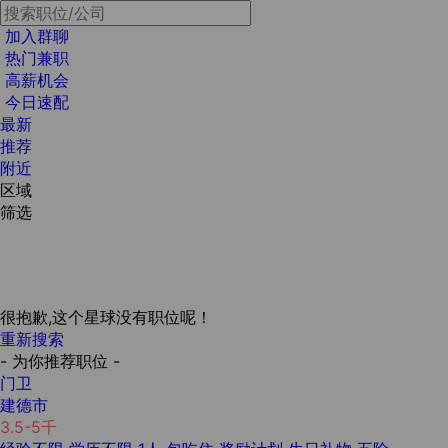
加入群聊
热门兼职
高薪机会
今日速配
最新
推荐
附近
区域
筛选
很抱歉,这个星球没有职位呢！
重新搜索
- 为你推荐职位 -
门卫
建德市
3.5-5千