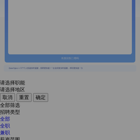
长按识别二维码
{{usertype=='2'?'个人投递实时提醒，招聘更快捷！':'企业回复实时提醒，求职更快捷！'}}
请选择职能
请选择地区
取消
重置
确定
全部筛选
招聘类型
全部
全职
兼职
薪资范围