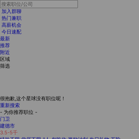
加入群聊
热门兼职
高薪机会
今日速配
最新
推荐
附近
区域
筛选
很抱歉,这个星球没有职位呢！
重新搜索
- 为你推荐职位 -
门卫
建德市
3.5-5千